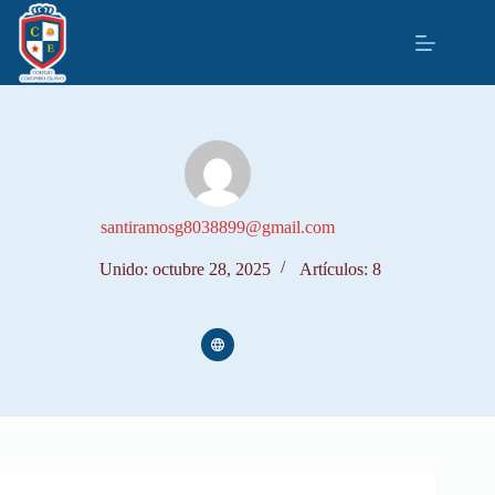
Saltar
al
contenido
santiramosg8038899@gmail.com
Unido: octubre 28, 2025
Artículos: 8